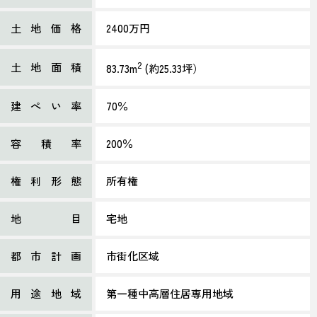
土地価格
2400万円
2
土地面積
83.73m
(約25.33坪）
建ぺい率
70％
容積率
200％
権利形態
所有権
地目
宅地
都市計画
市街化区域
用途地域
第一種中高層住居専用地域