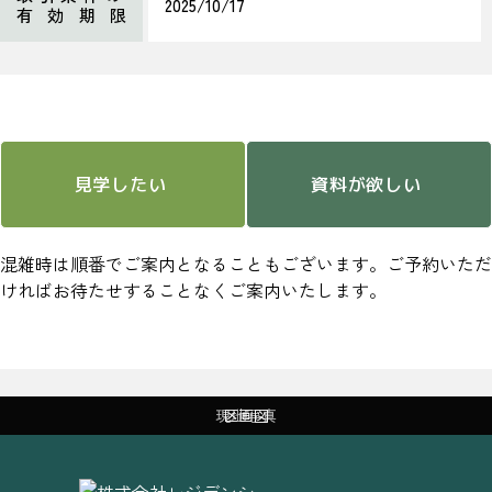
2025/10/17
有効期限
見学したい
資料が欲しい
混雑時は順番でご案内となることもございます。ご予約いただ
ければお待たせすることなくご案内いたします。
現地写真
現地写真
現地写真
現地写真
現地写真
区画図
区画図
区画図
区画図
区画図